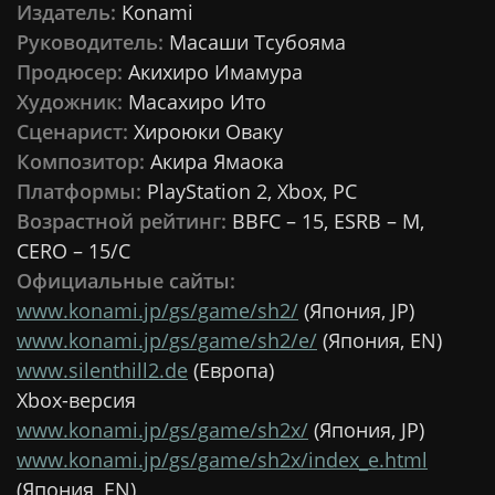
Издатель:
Konami
Руководитель:
Масаши Тсубояма
Продюсер:
Акихиро Имамура
Художник:
Масахиро Ито
Сценарист:
Хироюки Оваку
Композитор:
Акира Ямаока
Платформы:
PlayStation 2, Xbox, PC
Возрастной рейтинг:
BBFC – 15, ESRB – M,
CERO – 15/C
Официальные сайты:
www.konami.jp/gs/game/sh2/
(Япония, JP)
www.konami.jp/gs/game/sh2/e/
(Япония, EN)
www.silenthill2.de
(Европа)
Xbox-версия
www.konami.jp/gs/game/sh2x/
(Япония, JP)
www.konami.jp/gs/game/sh2x/index_e.html
(Япония, EN)